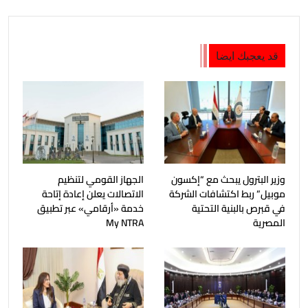
قد يعجبك ايضا
وزير البترول يبحث مع “إكسون
الجهاز القومي لتنظيم
موبيل” ربط اكتشافات الشركة
الاتصالات يعلن إعادة إتاحة
في قبرص بالبنية التحتية
خدمة «أرقامي» عبر تطبيق
المصرية
My NTRA