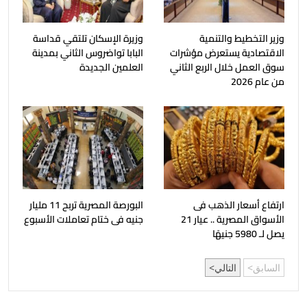
وزير التخطيط والتنمية
وزيرة الإسكان تلتقي قداسة
الاقتصادية يستعرض مؤشرات
البابا تواضروس الثاني بمدينة
سوق العمل خلال الربع الثاني
العلمين الجديدة
من عام 2026
ارتفاع أسعار الذهب فى
البورصة المصرية تربح 11 مليار
الأسواق المصرية .. عيار 21
جنيه فى ختام تعاملات الأسبوع
يصل لـ 5980 جنيهًا
السابق
التالي