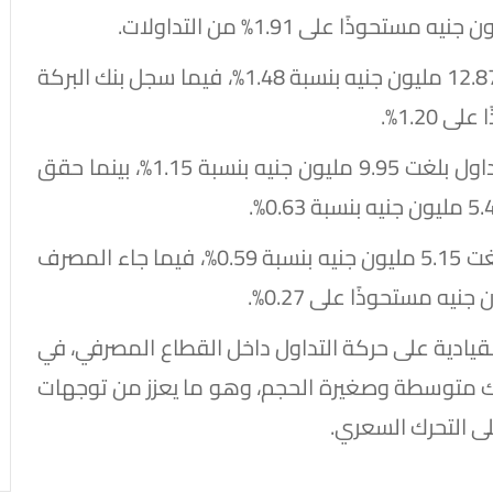
وجاء بنك التعمير والإسكان بقيمة تداول بلغت 12.87 مليون جنيه بنسبة 1.48%، فيما سجل بنك البركة
وفي المراكز التالية، سجل QNB الأهلي قيمة تداول بلغت 9.95 مليون جنيه بنسبة 1.15%، بينما حقق
كما سجل كريدي أجريكول مصر قيمة تداول بلغت 5.15 مليون جنيه بنسبة 0.59%، فيما جاء المصرف
يادية على حركة التداول داخل القطاع المصرفي، في
وك متوسطة وصغيرة الحجم، وهو ما يعزز من توجهات
ى التحرك السعري.