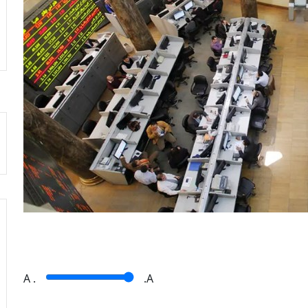
A
.
.A