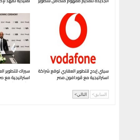
الجديدة لتقديم مفهوم متكامل للتطوير
تقليدية تمهد لإ
العقاري في مصر
في غرب القاهرة
سيتي إيدج للتطوير العقاري توقع شراكة
سيراك للتطوير الع
استراتيجية مع ڤودافون مصر
استراتيجية مع صر
مشروع "شماسي" 
السابق
التالي