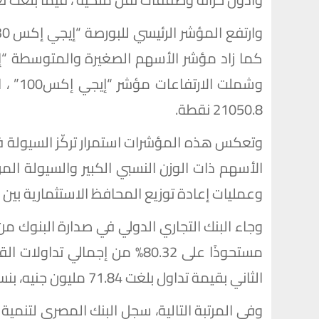
21050.8 نقطة.
وتعكس هذه المؤشرات استمرار تركّز السيولة ف
الأسهم ذات الوزن النسبي الكبير والسيولة ال
وعمليات إعادة توزيع المحافظ الاستثمارية بين 
مستحوذًا على 80.32% من إجمال
الثاني بقيمة تداول بلغت 71.84 مليون جنيه، بنسبة استحواذ 8.26%.