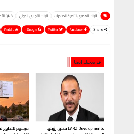
البنك المصري لتنمية الصادرات
البنك التجاري الدولي
QNB الأهلي
ReddIt
Google+
Twitter
Facebook
Share
قد يعجبك ايضا
LARZ Developments تطلق رؤيتها
مرسوم للتطوير تط