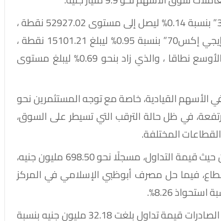
وارتفع المؤشر الرئيسي للبورصة “إيجي إكس 30” بنسبة 0.14% ليصل إلى مستوى 52927.02 نقطة ،
كما زاد مؤشر الأسهم الصغيرة والمتوسطة “إيجي إكس70” بنسبة 0.95% ليبلغ 15101.21 نقطة ،
وشملت الارتفاعات مؤشر “إيجي إكس100” ، الأوسع نطاقا ، والذي زاد بنحو 0.69% ليبلغ مستوى
ي الأسهم القيادية، خاصة مع توجه المستثمرين نحو
مرتفعة، في ظل حالة الترقب التي تسيطر على السوق،
القطاعات المختلفة.
وجاء البنك التجاري الدولي في صدارة البنوك من حيث قيمة التداول، مسجلًا نحو 698.50 مليون جنيه،
ي تداولات القطاع، فيما حل مصرف أبوظبي الإسلامي في المركز
وفي المرتبة التالية، سجل البنك المصري لتنمية الصادرات قيمة تداول بلغت 32.18 مليون جنيه بنسبة