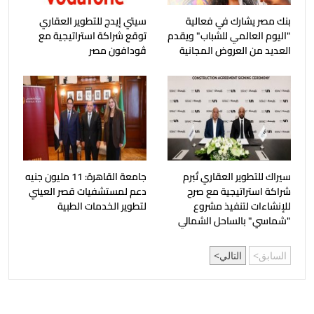
بنك مصر يشارك في فعالية
سيتي إيدج للتطوير العقاري
"اليوم العالمي للشباب" ويقدم
توقع شراكة استراتيجية مع
العديد من العروض المجانية
ڤودافون مصر
سيراك للتطوير العقاري تُبرم
جامعة القاهرة: 11 مليون جنيه
شراكة استراتيجية مع صرح
دعم لمستشفيات قصر العيني
للإنشاءات لتنفيذ مشروع
لتطوير الخدمات الطبية
"شماسي" بالساحل الشمالي
السابق
التالي