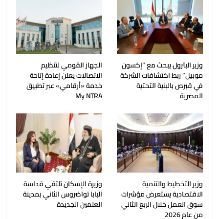
وزير البترول يبحث مع “إكسون
الجهاز القومي لتنظيم
موبيل” ربط اكتشافات الشركة
الاتصالات يعلن إعادة إتاحة
في قبرص بالبنية التحتية
خدمة «أرقامي» عبر تطبيق
المصرية
My NTRA
وزير التخطيط والتنمية
وزيرة الإسكان تلتقي قداسة
الاقتصادية يستعرض مؤشرات
البابا تواضروس الثاني بمدينة
سوق العمل خلال الربع الثاني
العلمين الجديدة
من عام 2026