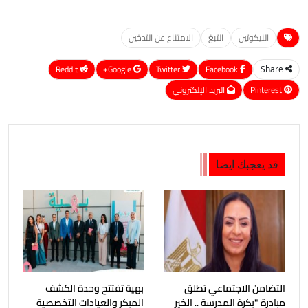
النيكوتين
التبغ
الامتناع عن التدخين
ReddIt
Google+
Twitter
Facebook
Share
Pinterest
البريد الإلكتروني
قد يعجبك ايضا
التضامن الاجتماعي تطلق
بهية تفتتح وحدة الكشف
مبادرة "بكرة المدرسة .. الخير
المبكر والعيادات التخصصية