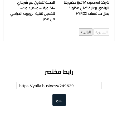
شركة M squared تعزز حضورها
الصحة تتعاون مع شركتي
الرياضي برعاية "علي مظهر"
«تكنويڤ» و«ميدبوت»
بطل منافسات HYROX
لتفعيل تقنية الروبوت الجراحي
في مصر
السابق
التالي
رابط مختصر
نسخ