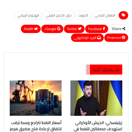
الطيران المدني
الكويت
دول الخليج العربي
الهجوم الإيراني
ReddIt
Google+
Twitter
Facebook
Share
Pinterest
البريد الإلكتروني
قد يعجبك ايضا
زيلينسكي: الجيش الأوكراني
أسعار النفط تتراجع وسط ترقب
استهدف مصفاتين للنفط في
لاتفاق لإعادة فتح مضيق هرمز