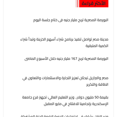
الأكثر قراءة
البورصة المصرية تربح مليار جنيه فى ختام جلسة اليوم
مدينة مصر تواصل تنفيذ برنامج شراء أسهم الخزينة وتبدأ شراء
الكمية المتبقية
البورصة المصرية تربح 167 مليار جنيه خلال الأسبوع الماضى
مصر والبرازيل تبحثان تعزيز التجارة والاستثمارات والتعاون في
الطاقة والتكرير
بقيمة 50 مليون دولار.. وزير التعليم العالي: تجهيز فرع جامعة
الإسكندرية بإنجامينا للافتتاح في مايو المقبل
وزير النقل يشارك في اجتماعات الدورة الرابعة للجنة المشتركة