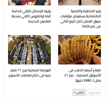
وزير التخطيط والتنمية
وزيرة الإسكان تلتقي قداسة
الاقتصادية يستعرض مؤشرات
البابا تواضروس الثاني بمدينة
سوق العمل خلال الربع الثاني
العلمين الجديدة
من عام 2026
ارتفاع أسعار الذهب فى
البورصة المصرية تربح 11 مليار
الأسواق المصرية .. عيار 21
جنيه فى ختام تعاملات الأسبوع
يصل لـ 5980 جنيهًا
السابق
التالي