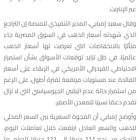
عبر الإنترنت.
وقال سعيد إمبابي، المدير التنفيذي للمنصة إن التراجع
الذي شهدته أسعار الذهب في السوق المصرية جاء
متأثرًا بالانخفاضات التي تعرضت لها أسعار الذهب
عالميًا، في ظل تزايد توقعات الأسواق بشأن استمرار
الاحتياطي الفيدرالي الأمريكي في الإبقاء على أسعار
الفائدة عند مستويات مرتفعة لفترة أطول، على الرغم
من استمرار حالة عدم اليقين الجيوسياسي التي لا تزال
تقدم دعمًا نسبيًا للمعدن الأصفر.
وأوضح إمبابي أن الفجوة السعرية بين السعر المحلي
للذهب والسعر العادل ارتفعت خلال تعاملات اليوم،
لتتحرك من نحو 111 جنيهًا إلى 121 جنيهًا للجرام، ما