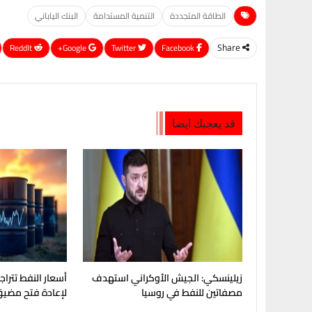
الطاقة المتجددة
التنمية المستدامة
البنك الياباني
ReddIt
Google+
Twitter
Facebook
Share
قد يعجبك ايضا
زيلينسكي: الجيش الأوكراني استهدف
أسعار النفط تترا
مصفاتين للنفط في روسيا
لإعادة فتح مضيق