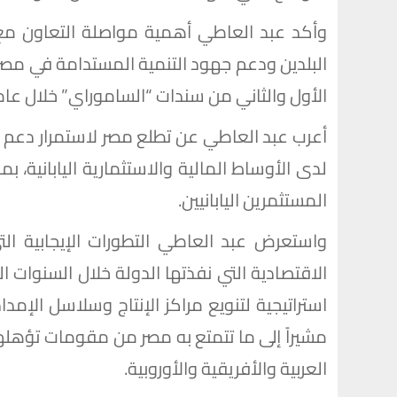
وأكد عبد العاطي أهمية مواصلة التعاون مع ا
البلدين ودعم جهود التنمية المستدامة في مصر ،
الأول والثاني من سندات “الساموراي” خلال عامي 2023 و4
أعرب عبد العاطي عن تطلع مصر لاستمرار دعم الب
لدى الأوساط المالية والاستثمارية اليابانية،
المستثمرين اليابانيين.
واستعرض عبد العاطي التطورات الإيجابية ا
الاقتصادية التي نفذتها الدولة خلال السنوات ا
استراتيجية لتنويع مراكز الإنتاج وسلاسل الإم
مشيراً إلى ما تتمتع به مصر من مقومات تؤهلها ل
العربية والأفريقية والأوروبية.