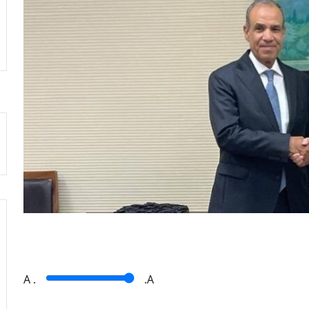
A
.
.A