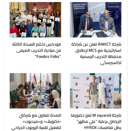
شركة RAKICT تعلن عن شراكة
فودكس تختتم النسخة الثالثة
استراتيجية مع MCS لإطلاق
من مبادرة التدريب الصيفى
محفظة التدريب الرسمية
"Foodics Folks"
لكاسبرسكي
شركة M squared تعزز حضورها
الصحة تتعاون مع شركتي
الرياضي برعاية "علي مظهر"
«تكنويڤ» و«ميدبوت»
بطل منافسات HYROX
لتفعيل تقنية الروبوت الجراحي