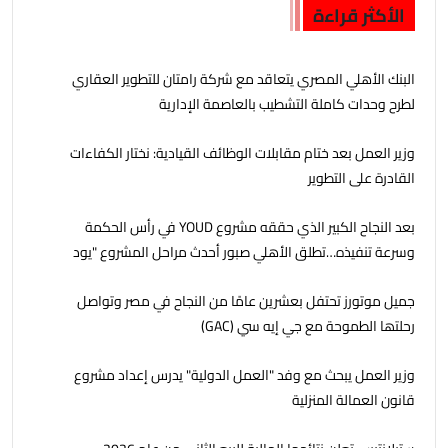
الأكثر قراءة
البنك الأهلي المصري يتعاقد مع شركة رامتان للتطوير العقاري
لطرح وحدات كاملة التشطيب بالعاصمة الإدارية
وزير العمل بعد ختام مقابلات الوظائف القيادية: نختار الكفاءات
القادرة على التطوير
بعد النجاح الكبير الذي حققه مشروع YOUD في رأس الحكمة
وسرعة تنفيذه…تطلق الأهلي صبور أحدث مراحل المشروع "يود
البحر" ، بشاليهات صف اول على البحر بخدمات فندقية
جمیل موتورز تحتفل بعشرين عامًا من النجاح في مصر وتواصل
رحلتھا الطموحة مع جي إيه سي (GAC)
وزير العمل يبحث مع وفد "العمل الدولية" يدرس إعداد مشروع
قانون العمالة المنزلية