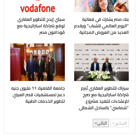
بنك مصر يشارك في فعالية
سيتي إيدج للتطوير العقاري
"اليوم العالمي للشباب" ويقدم
توقع شراكة استراتيجية مع
العديد من العروض المجانية
ڤودافون مصر
سيراك للتطوير العقاري تُبرم
جامعة القاهرة: 11 مليون جنيه
شراكة استراتيجية مع صرح
دعم لمستشفيات قصر العيني
للإنشاءات لتنفيذ مشروع
لتطوير الخدمات الطبية
"شماسي" بالساحل الشمالي
السابق
التالي