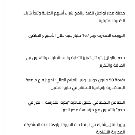
مدينة مصر تواصل تنفيذ برنامج شراء أسهم الخزينة وتبدأ شراء
الكمية المتبقية
البورصة المصرية تربح 167 مليار جنيه خلال الأسبوع الماضى
مصر والبرازيل تبحثان تعزيز التجارة والاستثمارات والتعاون في
الطاقة والتكرير
بقيمة 50 مليون دولار.. وزير التعليم العالي: تجهيز فرع جامعة
الإسكندرية بإنجامينا للافتتاح في مايو المقبل
التضامن الاجتماعي تطلق مبادرة "بكرة المدرسة .. الخير في
مصر" بالتعاون مع مؤسسة مصر الخير
وزير النقل يشارك في اجتماعات الدورة الرابعة للجنة المشتركة
المصرية التشادية