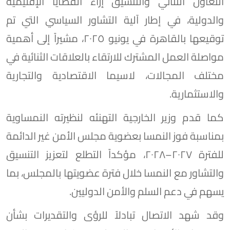
التعاون الثنائي والتنسيق إزاء القضايا الإقليمية
والدولية، في إطار آلية التشاور السياسي التي تم
توقيعها بالقاهرة في يونيو ٢٠٢٥، مشيراً إلى أهمية
مواصلة العمل المشترك للارتقاء بالعلاقات الثنائية في
مختلف المجالات، لاسيما الاقتصادية والتجارية
والاستثمارية.
كما قدم وزير الخارجية التهنئه لنظيرته النمساوية
بمناسبة فوز النمسا بعضوية مجلس الأمن غير الدائمة
للفترة ٢٠٢٧–٢٠٢٨، مؤكداً التطلع لتعزيز التنسيق
والتشاور مع النمسا خلال فترة عضويتها بالمجلس، بما
يسهم في دعم السلم والأمن الدوليين.
وقد شهد الاتصال تبادلاً للرؤى والتقديرات بشأن