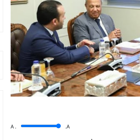
A
.
.A