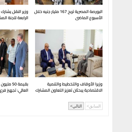
البورصة المصرية تربح 167 مليار جنيه خلال
وزير النقل يشارك
الأسبوع الماضى
الرابعة للجنة الم
وزيرا الأوقاف والتخطيط والتنمية
بقيمة 50 مل
الاقتصادية يبحثان تعزيز التعاون المشترك
العالي: تجهيز فرع
لدعم جهود التنمية
بإنجامينا للافتتا
السابق
التالي