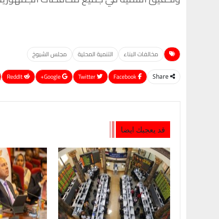
مخالفات البناء
التنمية المحلية
مجلس الشيوخ
ReddIt
Google+
Twitter
Facebook
Share
قد يعجبك ايضا