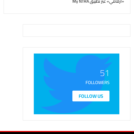
«أرقامي» عبر تطبيق My NTRA
51
FOLLOWERS
FOLLOW US