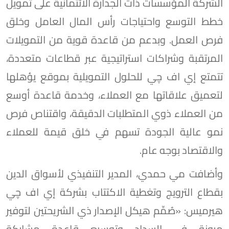
الشركة المؤسسات ذات الجدارة الائتمانية على تمويل
خطط التوسع واحتياجات رأس المال العامل وخلق
فرص العمل. وبدعم من قاعدة قوية من التمويلات
المرتقبة وشراكات استراتيجية عبر قطاعات متعددة،
تتمتع إي اف چي للحلول التمويلية بموقع يؤهلها
لتعميق علاقاتها مع العملاء، وخدمة قاعدة أوسع
من العملاء ذوي المتطلبات الدقيقة، واقتناص فرص
نمو عالية الجودة تسهم في خلق قيمة للعملاء
والاقتصاد بوجه عام.
وأضافت مي حمدي، المدير التنفيذي لأسواق الدين
بقطاع الترويج وتغطية الاكتتاب بشركة إي اف چي
هيرميس: «صُمِّم هيكل الإصدار ذي الشريحتين لتوفير
مرونة في السداد وتوسيع قاعدة مشاركة