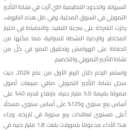
السيولة، والحدود التنظيمية التي أثرت في نشاط التأجير
التمويلي في السوق المحلية. وفي ظل هذه الظروف،
ركزت الشركة على سرعة التنفيذ، والانضباط في اختيار
المخاطر، والإدارة النشطة للميزانية، مما مكّنها من
الحفاظ على الهوامش وتحقيق النمو في كلٍّ من
نشاط التأجير التمويلي والتخصيم.
واستمر الزخم خلال الربع الأول من عام 2026، حيث
سجل نشاط التأجير التمويلي صافي مبيعات أصول
ممولة بقيمة 5.0 مليار جنيه، بارتفاع قدره 40% على
أساس ربع سنوي و125% على أساس سنوي، مسجلًا
أعلى مستوى تعاقدات ربع سنوية في تاريخه. وجاء
هذا الأداء مدعومًا بتمويلات بلغت 1.8 مليار جنيه في