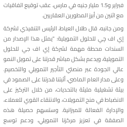
فبراير و1.5 مليار جنيه في مارس، عقب توقيع اتفاقيات
مع اثنين من أبرز المطورين العقاريين.
ومن جانبه، قال طلال العياط، الرئيس التنفيذي لشركة
إي اف چي للحلول التمويلية: "يمثل هذا الإصدار من
السندات محطة مهمة لشركة إي اف جي للحلول
التمويلية، ويدعم بشكل مباشر قدرتنا على تمويل النمو
عالي الجودة عبر منصتي التأجير التمويلي والتخصيم.
وعلى مدار العام الماضي، أثبتنا قدرتنا على الصمود في
بيئة تشغيلية مليئة بالتحديات، من خلال التركيز على
الانضباط في منح التمويلات، والانتقاء القوي للعملاء،
والإدارة الفعالة للميزانية. وستسهم حصيلة هذه
الصفقة في تعزيز مركزنا التمويلي، ودعم توسع