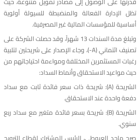
قدرتها على الوصول إلى مصادر تمويل متنوعة، حيث
تظل الإدارة الفعالة والمنضبطة للسيولة أولوية
أساسية للمؤسسات المالية غير المصرفية.
وتبلغ مدة السندات 13 شهراً، وقد حصلت الشركة على
تصنيف ائتماني (A-)، وجاء الإصدار على شريحتين لتلبية
رغبات المستثمرين المختلفة ومواءمة احتياجاتهم من
حيث مواعيد الاستحقاق وأنماط السداد:
الشريحة (A): شريحة ذات سعر فائدة ثابت مع سداد
دفعة واحدة عند الاستحقاق.
الشريحة (B): شريحة بسعر فائدة متغير مع سداد ربع
سنوي.
صرح ماجد العيوطي، الرئيس المشترك لقطاع الترويج