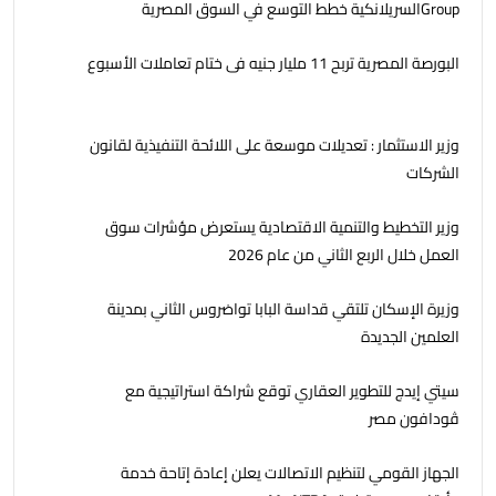
Groupالسريلانكية خطط التوسع في السوق المصرية
البورصة المصرية تربح 11 مليار جنيه فى ختام تعاملات الأسبوع
وزير الاستثمار : تعديلات موسعة على اللائحة التنفيذية لقانون
الشركات
وزير التخطيط والتنمية الاقتصادية يستعرض مؤشرات سوق
العمل خلال الربع الثاني من عام 2026
وزيرة الإسكان تلتقي قداسة البابا تواضروس الثاني بمدينة
العلمين الجديدة
سيتي إيدج للتطوير العقاري توقع شراكة استراتيجية مع
ڤودافون مصر
الجهاز القومي لتنظيم الاتصالات يعلن إعادة إتاحة خدمة