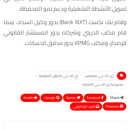
تمويل الأنشطة التشغيلية ودعم نمو المحفظة.
وقام بنك نكست (Bank NXT) بدور وكيل السداد، بينما
قام مكتب الدريني وشركاه بدور المستشار القانوني
للإصدار، ومكتب KPMG بدور مدقق الحسابات.
إي اف چي هيرميس
إي اف چي للحلول التمويلية
مجموعة إي اف چي القابضة
ReddIt
Google+
Twitter
Facebook
Share
Pinterest
البريد الإلكتروني