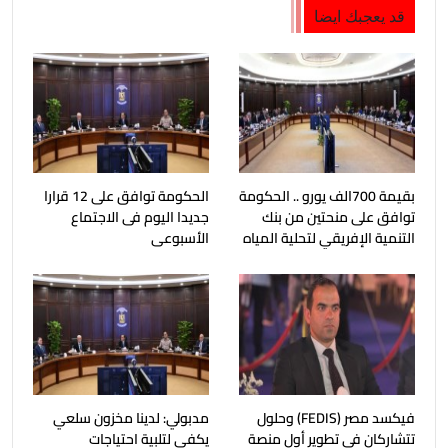
قد يعجبك ايضا
بقيمة 700الف يورو .. الحكومة
الحكومة توافق على 12 قرارا
توافق على منحتين من بنك
جديدا اليوم فى الاجتماع
التنمية الإفريقي لتحلية المياه
الأسبوعى
فيكسد مصر (FEDIS) وحلول
مدبولي: لدينا مخزون سلعي
تتشاركان في تطوير أول منصة
يكفي لتلبية احتياجات