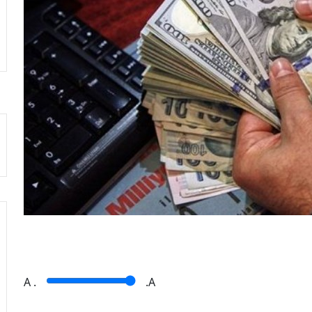
A
.
.A