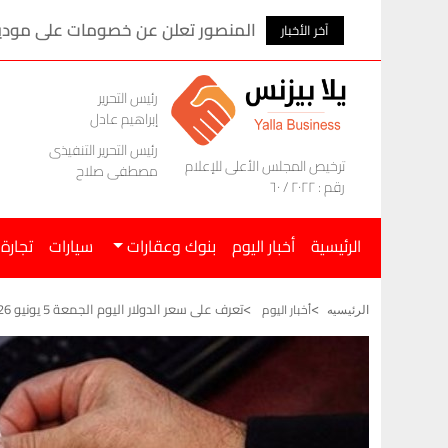
المنصور تعلن عن خصومات على موديلات ام ج
آخر الأخبار
رئيس التحرير
إبراهيم عادل
رئيس التحرير التنفيذى
ترخيص المجلس الأعلى للإعلام
مصطفى صلاح
رقم : ٢٠٢٢ / ٦٠
الرئيسية
أخبار اليوم
بنوك وعقارات
سيارات
تجارة
تعرف على سعر الدولار اليوم الجمعة 5 يونيو 2026 فى مصر
أخبار اليوم
الرئيسيه