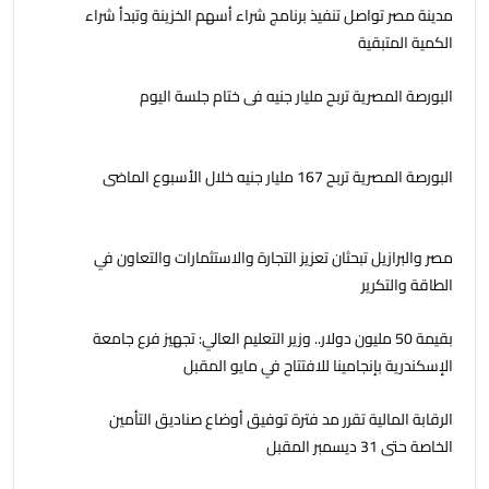
مدينة مصر تواصل تنفيذ برنامج شراء أسهم الخزينة وتبدأ شراء
الكمية المتبقية
البورصة المصرية تربح مليار جنيه فى ختام جلسة اليوم
البورصة المصرية تربح 167 مليار جنيه خلال الأسبوع الماضى
مصر والبرازيل تبحثان تعزيز التجارة والاستثمارات والتعاون في
الطاقة والتكرير
بقيمة 50 مليون دولار.. وزير التعليم العالي: تجهيز فرع جامعة
الإسكندرية بإنجامينا للافتتاح في مايو المقبل
الرقابة المالية تقرر مد فترة توفيق أوضاع صناديق التأمين
الخاصة حتى 31 ديسمبر المقبل