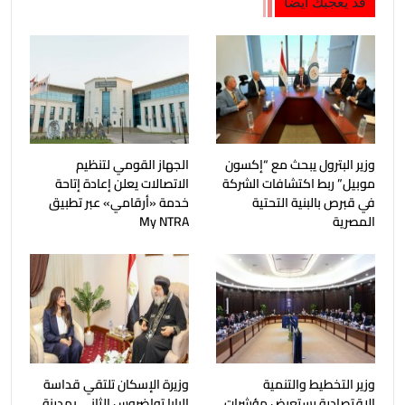
قد يعجبك ايضا
وزير البترول يبحث مع “إكسون
الجهاز القومي لتنظيم
موبيل” ربط اكتشافات الشركة
الاتصالات يعلن إعادة إتاحة
في قبرص بالبنية التحتية
خدمة «أرقامي» عبر تطبيق
المصرية
My NTRA
وزير التخطيط والتنمية
وزيرة الإسكان تلتقي قداسة
الاقتصادية يستعرض مؤشرات
البابا تواضروس الثاني بمدينة