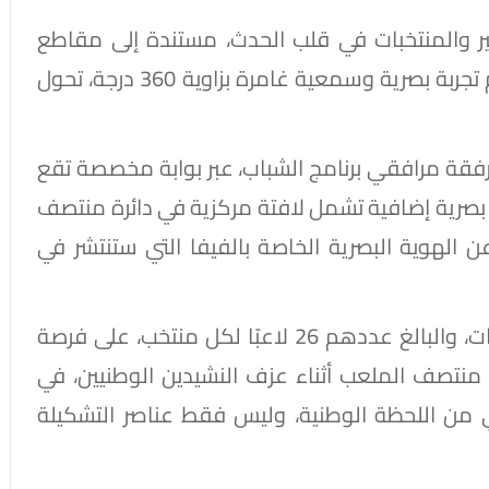
 والمنتخبات في قلب الحدث، مستندة إلى مقاطع
موسيقية من الألبوم الرسمي للبطولة، لتقديم تجربة بصرية وسمعية غامرة بزاوية 360 درجة، تحول
فقة مرافقي برنامج الشباب، عبر بوابة مخصصة تقع
ر بصرية إضافية تشمل لافتة مركزية في دائرة منتصف
عن الهوية البصرية الخاصة بالفيفا التي ستنتشر في
وسيحصل جميع لاعبي القوائم النهائية للمباريات، والبالغ عددهم 26 لاعبًا لكل منتخب، على فرصة
نتصف الملعب أثناء عزف النشيدين الوطنيين، في
من اللحظة الوطنية، وليس فقط عناصر التشكيلة