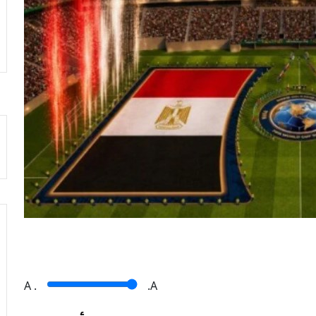
A
.
.A