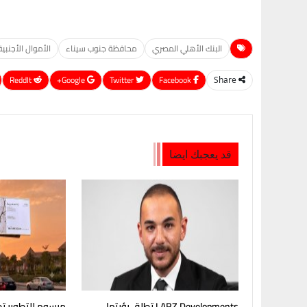
البنك الأهلي المصري
محافظة جنوب سيناء
الأموال الأجنبية
ReddIt
Google+
Twitter
Facebook
Share
قد يعجبك ايضا
LARZ Developments تطلق رؤيتها
مرسوم للتطوير تط