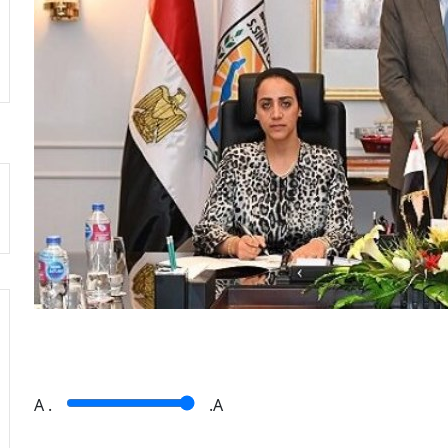
A
.
.A