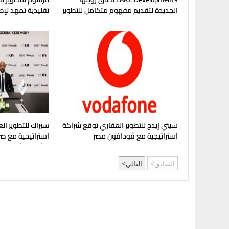
الجديدة لتقديم مفهوم متكامل للتطوير
تقليدية تمهد لإ
العقاري في مصر
في غرب القاهرة
سيتي إيدج للتطوير العقاري توقع شراكة
سيراك للتطوير الع
استراتيجية مع ڤودافون مصر
استراتيجية مع صر
مشروع "شماسي" 
السابق
التالي