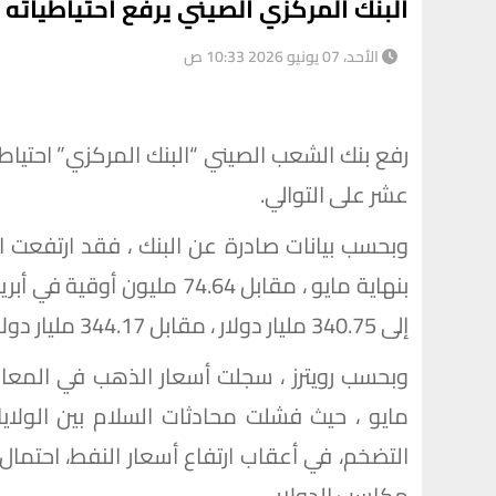
البنك المركزي الصيني يرفع احتياطياته من الذهب لـ 6
الأحد، 07 يونيو 2026 10:33 ص
رفع بنك الشعب الصيني “البنك المركزي” احتيا
عشر على التوالي.
بنهاية مايو ، ⁠مقابل 74.64 
إلى 340.75 مليار دولار ، مقابل 344.17 مليار دولار.
وبحسب رويترز ، سجلت أسعار الذهب في ‌المعامل
مايو ، حيث فشلت محادثات السلام بين الولايا
التضخم، في أعقاب ارتفاع أسعار النفط، احتمال ا
مكاسب الدولار.