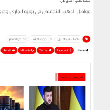
وواصل الذهب الانخفاض في يونيو الجاري، ⁠وجرى تداوله مؤخر
بنك الشعب الصيني
احتياطيات الذهب
مخاطر التضخم
ReddIt
Google+
Twitter
Facebook
Share
قد يعجبك ايضا