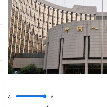
A
.
.A