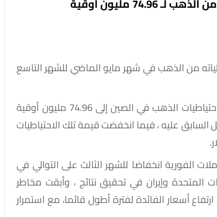
74.9 مليون أوقية
طياته من الذهب في شهر مايو الماضي ‌للشهر التاسع
وبحسب بيانات صادرة عن البنك ، فقد ارتفعت احتياطيات الذهب في الصين إلى 74.96 مليون أوقية
مليون أوقية في أبريل السابق عليه ، فيما انخفضت قيمة تلك الاحتياطيات
ات ⁠الفورية انخفاضا للشهر الثالث على التوالي في
ت المتحدة وإيران في تحقيق ⁠نتائج ، وأبقت مخاطر
رتفاع أسعار الفائدة لفترة أطول ⁠قائما، مع استمرار