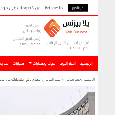
المنصور تعلن عن خصومات على موديلات ام ج
آخر الأخبار
رئيس التحرير
إبراهيم عادل
رئيس التحرير التنفيذى
ترخيص المجلس الأعلى للإعلام
مصطفى صلاح
رقم : ٢٠٢٢ / ٦٠
الرئيسية
أخبار اليوم
بنوك وعقارات
سيارات
تجارة
البنك المركزي الصيني يرفع احتياطياته من الذهب لـ 74.96 مليون
عرب وعالم
الرئيسيه