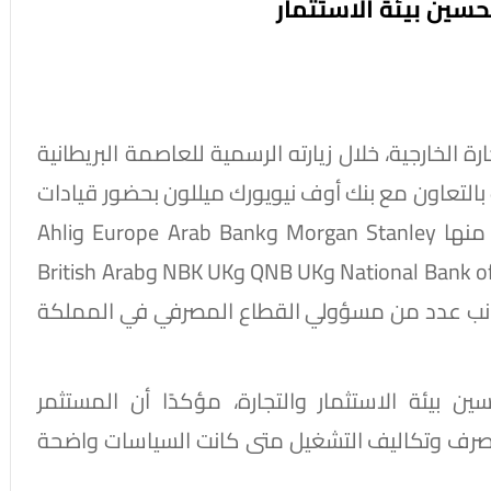
سين بيئة الاستثمار
رة الخارجية، خلال زيارته الرسمية للعاصمة البريطانية
بالتعاون مع بنك أوف نيويورك ميللون بحضور قيادات
عدد من البنوك والمؤسسات المالية الدولية، منها Morgan Stanley وEurope Arab Bank وAhli
National Bank UKوBank ABC UK وNational Bank of Egypt UK وQNB UK وNBK UK وBritish Arab
Comme وBank of Beirut UK، إلى جانب عدد من مسؤولي القطاع المصرفي في المملكة
ن بيئة الاستثمار والتجارة، مؤكدًا أن المستثمر
لصرف وتكاليف التشغيل متى كانت السياسات واضحة