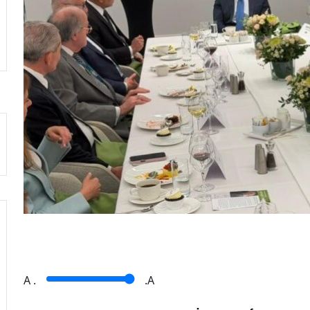
A
.
.A