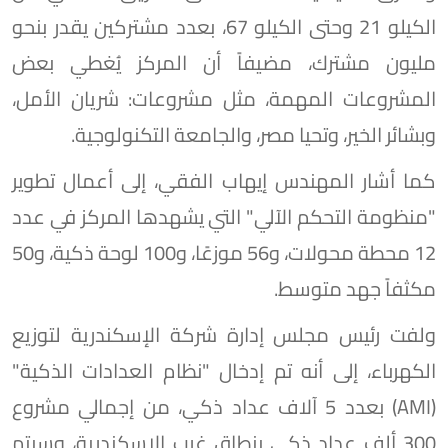
الكيلو 21 وحتى الكيلو 67، بعدد مشتركين يقدر بنحو
مليون مشترك، مضيفاً أن المركز يُغطي بعض
المشروعات المهمة، مثل مشروعات: شريان الأمل،
وبشائر الخير، وتحيا مصر، والجامعة التكنولوجية.
كما أشار المهندس إيهاب الفقي، إلى أعمال تطوير
"منظومة التحكم الآلي" التي يشهدها المركز في عدد
12 محطة محولات، و56 موزعًا، و100 لوحة ذكية، و50
مكثفاً جهد متوسط.
ولفت رئيس مجلس إدارة شركة الإسكندرية لتوزيع
الكهرباء، إلى أنه تم إدخال "نظام العدادات الذكية"
(AMI) بعدد 5 آلاف عداد ذكي، من إجمالي مشروع
300 ألف عداد ذكي بنطاق غرب الإسكندرية، وسيتم