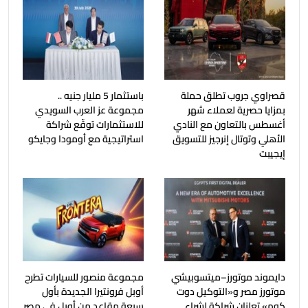
قصراوي جروب تطلق حملة
باستثمار 5 مليار جنيه ..
بمزايا حصرية لعملاء شهر
مجموعة عز العرب السويدي
أغسطس بالتعاون مع النادي
للاستثمارات توقّع شراكة
الأهلي وتوتال إنرجيز للتسويق
استراتيجية مع أومودا وجايكو
إيجيبت
دايموند موتورز–ميتسوبيشي
مجموعة منصور للسيارات تطرح
موتورز مصر و«التوكيل دوت
أوبل فرونتيرا الجديدة بأول
كوم» تعلنان شراكة لشراء
سبعة مقاعد من أوبل في مصر