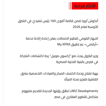
الأكثر قراءة
أنكوش أرورا ضمن قائمة أقوى 100 رئيس تنفيذي في الشرق
الأوسط لعام 2026
الجهاز القومي لتنظيم الاتصالات يعلن إعادة إتاحة خدمة
«أرقامي» عبر تطبيق My NTRA
وزير البترول يبحث مع “إكسون موبيل” ربط اكتشافات الشركة
في قبرص بالبنية التحتية المصرية
بهية تفتتح وحدة الكشف المبكر والعيادات التخصصية بشرق
القاهرة لتعزيز صحة المرأة
LARZ Developments تطلق رؤيتها الجديدة لتقديم مفهوم
متكامل للتطوير العقاري في مصر