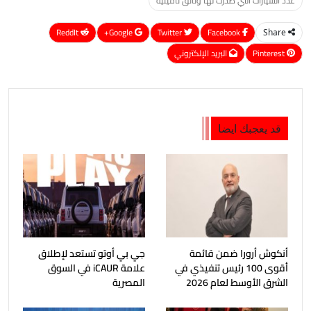
عدد السيارات التي صدرت لها وثائق تأمينية
ReddIt
Google+
Twitter
Facebook
Share
Pinterest
البريد الإلكتروني
قد يعجبك ايضا
أنكوش أرورا ضمن قائمة
جي بي أوتو تستعد لإطلاق
أقوى 100 رئيس تنفيذي في
علامة iCAUR في السوق
الشرق الأوسط لعام 2026
المصرية