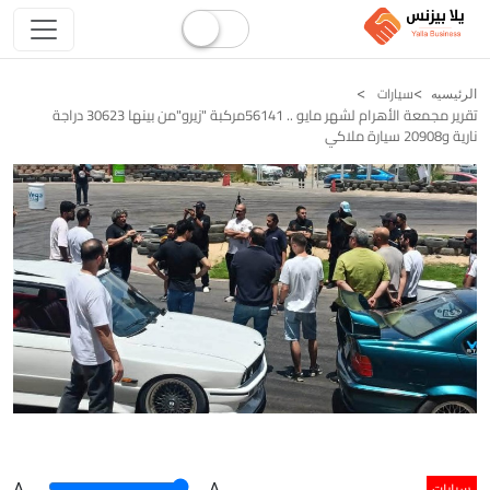
سيارات
الرئيسيه
تقرير مجمعة الأهرام لشهر مايو .. 56141مركبة "زيرو"من بينها 30623 دراجة
نارية و20908 سيارة ملاكي
سيارات
A
.
.A