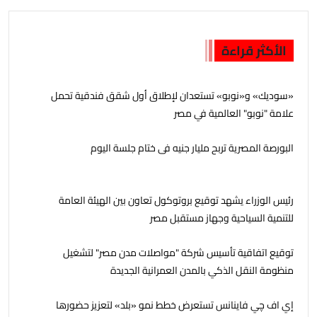
الأكثر قراءة
«سوديك» و«نوبو» تستعدان لإطلاق أول شقق فندقية تحمل
علامة "نوبو" العالمية في مصر
البورصة المصرية تربح مليار جنيه فى ختام جلسة اليوم
رئيس الوزراء يشهد توقيع بروتوكول تعاون بين الهيئة العامة
للتنمية السياحية وجهاز مستقبل مصر
توقيع اتفاقية تأسيس شركة "مواصلات مدن مصر" لتشغيل
منظومة النقل الذكي بالمدن العمرانية الجديدة
إي اف چي فاينانس تستعرض خطط نمو «بلد» لتعزيز حضورها