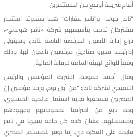
أمام شريحة أوسع من المستثمرين.
"ثاندر جولد" و"ثاندر عقارات" هما صندوقا استثمار
مشتركان قامت بتأسيسهم شركة «ثاندر هولدنج»،
ذراع إدارة الأصول المرخّصة التابعة لثاندر، وسيتولى
إدارتهما مديرو صناديق مرخّصون تابعون لها، وذلك
وفقاً للوائح الهيئة العامة للرقابة المالية.
وقال أحمد حمودة، الشريك المؤسس والرئيس
التنفيذي لشركة ثاندر: "من أول يوم، وإحنا مؤمنين إن
المصريين يستحقوا تجربة استثمار عالمية المستوى،
وده نابع من احترامنا لطموحاتهم وجهودهم
ومستقبلهم. عشان كده كل حاجة بنبنيها في ثاندر
قايمة على الفكرة دي، إننا نوفر للمستثمر المصري