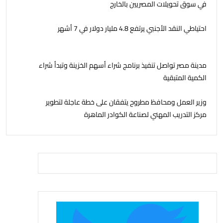
في سوق تحويلات المصريين بالخارج
احتياطي النقد الأجنبي يرتفع 4.8 مليار دولار في 7 أشهر
مدينة مصر تواصل تنفيذ برنامج شراء أسهم الخزينة وتبدأ شراء
الكمية المتبقية
وزير العمل ومحافظ مطروح يتفقان على خطة عاجلة لتطوير
مركز التدريب المهني لصناعة الكوادر الماهرة