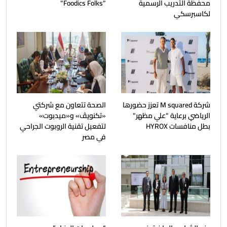
محفظة التدريب الرسمية
"Foodics Folks"
لكاسبرسكي
شركة M squared تعزز حضورها
الصحة تتعاون مع شركتي
الرياضي برعاية "علي مظهر"
«تكنويڤ» و«ميدبوت»
بطل منافسات HYROX
لتفعيل تقنية الروبوت الجراحي
في مصر