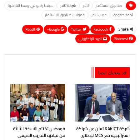
صناديق الاستثمار
ثاندر
شركة ثاندر
سينما راديو في وسط القاهرة
أحمد حمودة
دهب ثاندر
عمولات صناديق الاستثمار
ReddIt
Google+
Twitter
Facebook
Share
Pinterest
البريد الإلكتروني
قد يعجبك ايضا
شركة RAKICT تعلن عن شراكة
فودكس تختتم النسخة الثالثة
استراتيجية مع MCS لإطلاق
من مبادرة التدريب الصيفى