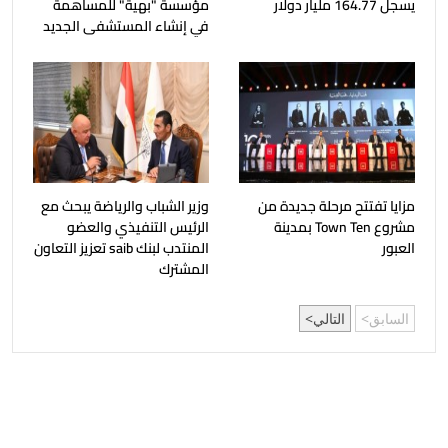
يسجل 164.77 مليار دولار
مؤسسة "بهية" للمساهمة
في إنشاء المستشفى الجديد
مزايا تفتتح مرحلة جديدة من
وزير الشباب والرياضة يبحث مع
مشروع Town Ten بمدينة
الرئيس التنفيذي والعضو
العبور
المنتدب لبنك saib تعزيز التعاون
المشترك
السابق
التالي