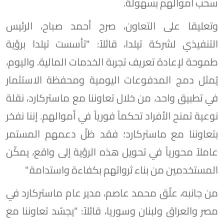
سحب أموالهم بسهولة.
وتعليقا على التعاون، صرح أحمد صباح، الرئيس
التنفيذي لشركة تيلدا، قائلاً: "تأسست تيلدا برؤية
طموحة لإعادة تعريف تجربة الخدمات المالية. واليوم،
يُمثل دمج المدفوعات اليومية ومحفظة الاستثمار
في تطبيق واحد، من خلال تعاوننا مع ماستركارد، نقلة
نوعية تمنح الأفراد تحكماً فورياً في أموالهم. إننا نفخر
بتعاوننا مع ماستركارد؛ فقد ظلّ دعمهم المستمر
عاملاً محورياً في تحويل هذه الرؤية إلى واقع، يمكّن
المستخدمين من بناء ثرواتهم بكفاءة واستدامة."
من جانبه، علّق محمد عاصم، مدير عام ماستركارد في
مصر والعراق ولبنان وسوريا، قائلاً: "يجسّد تعاوننا مع