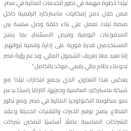
تيلدا خطوة مهمة في تطور الخدمات المالية في مصر.
فمن خلال دمج إمكانيات ماستركارد الرقمية داخل
منصة تيلدا، نعمل على بناء حلقة وصل سلسة بين
المدفوعات اليومية وفرص الاستثمار، بما يمنح
المستخدمين قدرة فورية على إدارة وتنمية ثرواتهم.
إننا نعيد معًا تعريف الشمول المالي، وندعم رؤية مصر
نحو بناء نظام مالي رقمي موحّد بالكامل."
يعكس هذا التعاون، الذي يجمع ابتكارات تيلدا مع
شبكة ماستركارد العالمية وخبرتها، التزامًا راسخًا بدعم
نمو منظومة التكنولوجيا المالية في مصر. ومع تطور
القطاع، يصبح توفير الخبرات والتقنيات الحديثة وعقد
الشراكات المناسبة عاملًا أساسيًا لتمكين شركات