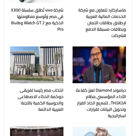
ماستركارد تتعاون مع شركة
شركة vivo تُطلق سلسلة X300
الخدمات المالية العربية
في مصر وتُوسع منظومتها
لإطلاق بطاقات ائتمان
الذكية مع Watch GT 2 وBuds
وبطاقات مسبقة الدفع
Pro
للشركات
دياموند Diamond تعزز كفاءة
انتخاب مصر رئيسا لفريقى
الأداء المؤسسي بنظام
حوكمة الذكاء الاصطناعى
THΔKΔA.. لتسريع اتخاذ القرار
والحوسبة الكمية باللجنة
وتحويل البيانات لقرارات
العربية الدائمة
استراتيجية