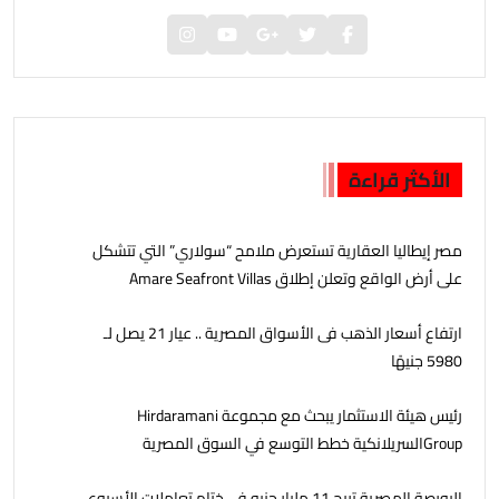
الأكثر قراءة
مصر إيطاليا العقارية تستعرض ملامح “سولاري” التي تتشكل
على أرض الواقع وتعلن إطلاق Amare Seafront Villas
ارتفاع أسعار الذهب فى الأسواق المصرية .. عيار 21 يصل لـ
5980 جنيهًا
رئيس هيئة الاستثمار يبحث مع مجموعة Hirdaramani
Groupالسريلانكية خطط التوسع في السوق المصرية
البورصة المصرية تربح 11 مليار جنيه فى ختام تعاملات الأسبوع