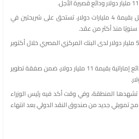
وتحتفظ الكويت بودائع متوسطة وطويلة الأجل بقيمة 4 مليارات دولار، تستحق على شريحتين في
سنويًا منذ أكثر من عقد.
وفي المقابل، تستحق ودائع سعودية بقيمة 5.3 مليار دولار لدى البنك المركزي المصري خلال أكتوبر
وكانت مصر قد أنهت خلال عام 2024 تسوية ودائع إماراتية بقيمة 11 مليار دولار، ضمن صفقة تطوير
تشهدها المنطقة، وفي وقت أكد فيه رئيس الوزراء
امج تمويلي جديد من صندوق النقد الدولي بعد انتهاء