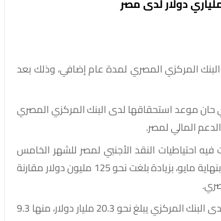
لياري دولار لدى مصر
البنك المركزي المصري لمدة عام إضافي، وذلك بعد
ي حان موعد استحقاقها لدى البنك المركزي المصري
لدعم المالي لمصر.
 فيه احتياطيات النقد الأجنبي لمصر للشهر الخامس
والأربعين على التوالي، لتتجاوز 53.13 مليار دولار بنهاية مايو، بزيادة بلغت نحو 125 مليون دولار مقارنة
صري.
وأشار المسؤول إلى أن إجمالي الودائع العربية لدى البنك المركزي يبلغ نحو 20.3 مليار دولار، منها 9.3