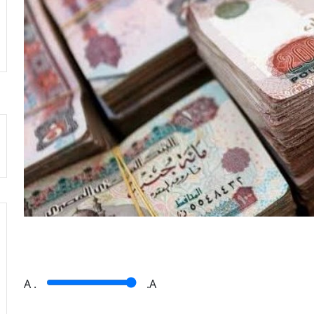
A
.
.A