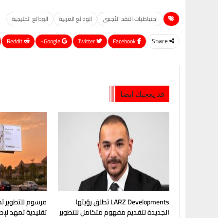
احتياطيات النقد الأجنبي
الودائع العربية
الودائع الخليجية
ReddIt
Google+
Twitter
Facebook
Share
قد يعجبك ايضا
LARZ Developments تطلق رؤيتها
مرسوم للتطوير تط
الجديدة لتقديم مفهوم متكامل للتطوير
تقليدية تمهد لإ