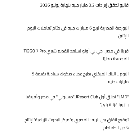
ڤاليو تحقق إيرادات 3.2 مليار جنيه بنهاية يونيو 2026
البورصة المصرية تربح 6 مليارات جنيه فى ختام تعاملات اليوم
الإثنين
قريبًا في مصر.. جي بي أوتو تستعد لتقديم شيري TIGGO 7 Pro
المجمعة محليًا
اليوم .. البنك المركزي يطرح عطاء صكوك سيادية بقيمة 5
مليارات جنيه
"LMD" تطلق أول Resort Clubلـ"ميسوني" في مصر وأفريقيا
بـ"زويا غزالة باي"
توقيع اتفاق بين الريف المصري و"مركز البحوث الزراعية"لإنتاج
هجن الطماطم