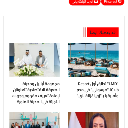
Pinterest
البريد الإلكتروني
قد يعجبك ايضا
"LMD" تطلق أول Resort
مجموعة أباريل ومدينة
Clubلـ"ميسوني" في مصر
المعرفة الاقتصادية تتعاونان
وأفريقيا بـ"زويا غزالة باي"
لإعادة تعريف مفهوم وجهات
التجزئة في المدينة المنورة