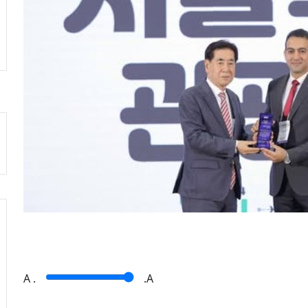
A
.
.A