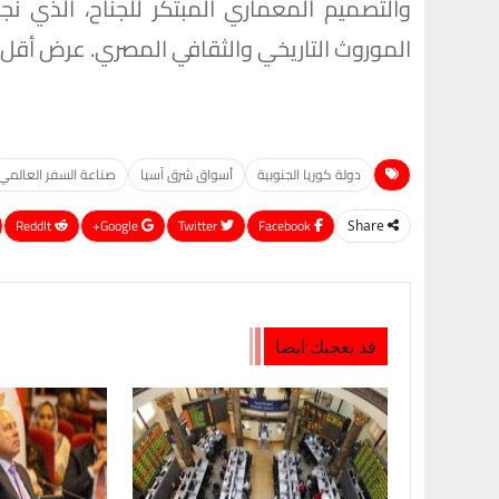
والتصميم المعماري المبتكر للجناح، الذي ن
الموروث التاريخي والثقافي المصري. عرض أقل
دولة كوريا الجنوبية
أسواق شرق آسيا
صناعة السفر العالمي
ReddIt
Google+
Twitter
Facebook
Share
قد يعجبك ايضا