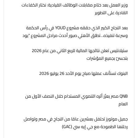
وزير العمل بعد ختام مقابلات الوظائف القيادية: نختار الكفاءات
القادرة على التطوير
بعد النجاح الكبير الذي حققه مشروع YOUD في رأس الحكمة
وسرعة تنفيذه…تطلق الأهلي صبور أحدث مراحل المشروع "يود
البحر" ، بشاليهات صف اول على البحر بخدمات فندقية
ستيلانتيس تعلن نتائجها المالية للربع الثاني من عام 2026
بتحسّن بجميع المؤشرات
البنوك تستأنف عملها صباح يوم الأحد 26 يوليو 2026
QNB مصر يعزّز أثره التنموي المستدام خلال النصف الأول من
العام
جمیل موتورز تحتفل بعشرين عامًا من النجاح في مصر وتواصل
رحلتھا الطموحة مع جي إيه سي (GAC)