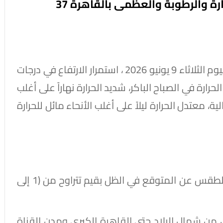
ارة والرطوبة والعظمى بالقاهرة 37
تتوقع الهيئة العامة للأرصاد الجوية، أن يشهد اليوم الثلاثاء 9 يونيو 2026 ، استمرار الارتفاع في درجات
رارة في الصباح الباكر، شديد الحرارة نهاراً على أغلب
ة، معتدل الحرارة ليلاً على أغلب الأنحاء مائل للحرارة
​ ارتفاع نسب الرطوبة يزيد من الإحساس بحرارة الطقس عن المتوقع في الظل بقيم تتراوح من (1 إلى
احاً): * على مناطق من شمال البلاد حتى القاهرة الكبرى ومدن القناة