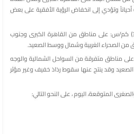
اناً وتؤدي إلى انخفاض الرؤية الأفقية على بعض
​نشاط رياح أحياناً تتراوح سرعتها من (30 إلى 35) كم/س: ​على مناطق من القاهرة الكبرى وجنوب
اطق من الصحراء الغربية وشمال ووسط الصعيد.
ى مناطق متفرقة من السواحل الشمالية والوجه
الصعيد وقد ينتج عنها سقوط رذاذ خفيف وغير مؤثر
صغرى المتوقعة، اليوم ، على النحو التالي: