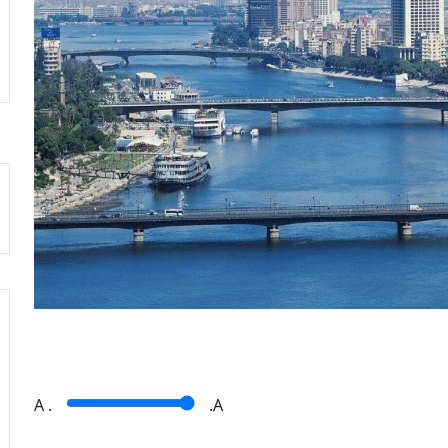
A
.
.A