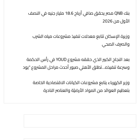
بنك QNB مصر يحقق صافي أرباح 18.6 مليار جنيه في النصف
الأول من 2026
وزيرة الإسكان تتابع معدلات تنفيذ مشروعات مياه الشرب
والصرف الصحي
بعد النجاح الكبير الذي حققه مشروع YOUD في رأس الحكمة
وسرعة تنفيذه…تطلق الأهلي صبور أحدث مراحل المشروع "يود
البحر" ، بشاليهات صف اول على البحر بخدمات فندقية
وزير الكهرباء يتابع مشروعات الكيانات الاقتصادية الخاصة
بتعظيم العوائد من المواد الأرضيّة والعناصر النادرة