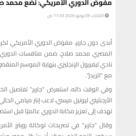
مفوض الدوري الأمريكي: نضع محمد صل
الثلاثاء، 09 يونيو 2026 11:33 ص
المصري محمد صلاح، ضمن منافسات الدوري خلا
نادي ليفربول الإنجليزي بنهاية الموسم المنقضي،
مع "الريدز".
وفي الوقت ذاته، استعرض "جاربر" تفاصيل الخط
الأرجنتيني ليونيل ميسي، لاعب إنتر ميامي الحا
تهدف إلى تعزيز مكانة الدوري عالميًا قبل است
وقال "جاربر" في تصريحات لوكالة رويترز الأمر
سيكون النجم الذي يمكن أن يشكل محور مشروعن