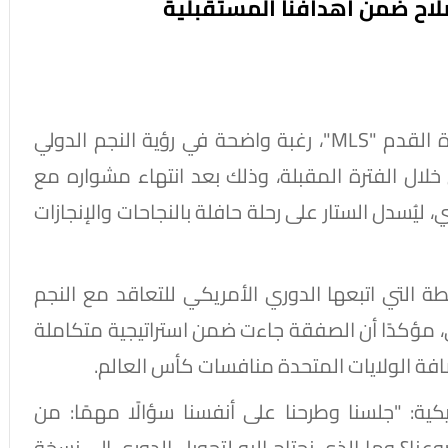
اح ضمن أهدافنا المستقبلية
أبدى دون جاربر، مفوض الدوري الأمريكي لكرة القدم "MLS"، رغبة واضحة في رؤية النجم الدولي
ل الفترة المقبلة، وذلك بعد انتهاء مشواره مع
 ليُسدل الستار على رحلة حافلة بالنجاحات والإنجازات
ة التي اتبعها الدوري الأمريكي للتعاقد مع النجم
لي، مؤكدًا أن الصفقة جاءت ضمن استراتيجية متكاملة
ضافة الولايات المتحدة منافسات كأس العالم.
يكية: "جلسنا وطرحنا على أنفسنا سؤالًا مهمًا: من
ا؟ وما الذي نحتاج إليه لتحويل الدوري إلى نسخة