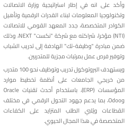
وأكد على انه في إطار استراتيجية وزارة الاتصالات
وتكنولوجيا المعلومات لبناء القدرات الرقمية وتأهيل
الكوادر المتخصصة، جدد المعهد القومي للاتصالات
(NTI) مؤخرا، شراكته مع شركة "نكست" NEXT، وذلك
ضمن مبادرة "وظيفة-تك" الهادفة إلى تدريب الشباب
وتوفير فرص عمل بمرتبات مجزية للمتدربين.
ويستهدف البروتوكول تدريب وتوظيف نحو 100 متدرب
من خريجي الجامعات على أنظمة تخطيط موارد
المؤسسات (ERP)، باستخدام أحدث تقنيات Oracle
وOdoo، بما يدعم جهود التحول الرقمي في مختلف
القطاعات ويُلبي الطلب المتزايد على الكفاءات
المتخصصة في هذا المجال الحيوي.