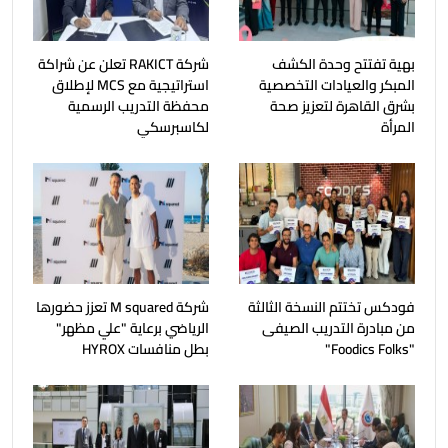
بهية تفتتح وحدة الكشف
شركة RAKICT تعلن عن شراكة
المبكر والعيادات التخصصية
استراتيجية مع MCS لإطلاق
بشرق القاهرة لتعزيز صحة
محفظة التدريب الرسمية
المرأة
لكاسبرسكي
فودكس تختتم النسخة الثالثة
شركة M squared تعزز حضورها
من مبادرة التدريب الصيفى
الرياضي برعاية "علي مظهر"
"Foodics Folks"
بطل منافسات HYROX