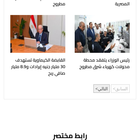
المصرية
مطروح
رئيس الوزراء يتفقد محطة
القابضة الكيماوية تستهدف
محولات كهرباء شرق مطروح
30 مليار جنيه إيرادات و8.9 مليار
صافي ربح
السابق
التالي
رابط مختصر