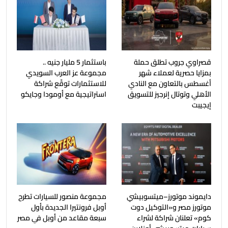
قصراوي جروب تطلق حملة
باستثمار 5 مليار جنيه ..
بمزايا حصرية لعملاء شهر
مجموعة عز العرب السويدي
أغسطس بالتعاون مع النادي
للاستثمارات توقّع شراكة
الأهلي وتوتال إنرجيز للتسويق
استراتيجية مع أومودا وجايكو
إيجيبت
دايموند موتورز–ميتسوبيشي
مجموعة منصور للسيارات تطرح
موتورز مصر و«التوكيل دوت
أوبل فرونتيرا الجديدة بأول
كوم» تعلنان شراكة لشراء
سبعة مقاعد من أوبل في مصر