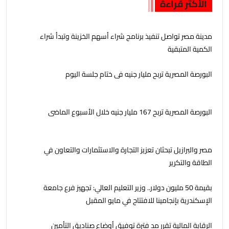
الأكثر قراءة
مدينة مصر تواصل تنفيذ برنامج شراء أسهم الخزينة وتبدأ شراء
الكمية المتبقية
البورصة المصرية تربح مليار جنيه فى ختام جلسة اليوم
البورصة المصرية تربح 167 مليار جنيه خلال الأسبوع الماضى
مصر والبرازيل تبحثان تعزيز التجارة والاستثمارات والتعاون في
الطاقة والتكرير
بقيمة 50 مليون دولار.. وزير التعليم العالي: تجهيز فرع جامعة
الإسكندرية بإنجامينا للافتتاح في مايو المقبل
الرقابة المالية تقرر مد فترة توفيق أوضاع صناديق التأمين