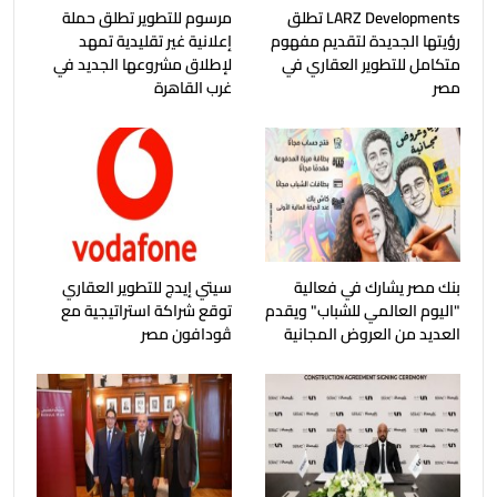
LARZ Developments تطلق
مرسوم للتطوير تطلق حملة
رؤيتها الجديدة لتقديم مفهوم
إعلانية غير تقليدية تمهد
متكامل للتطوير العقاري في
لإطلاق مشروعها الجديد في
مصر
غرب القاهرة
بنك مصر يشارك في فعالية
سيتي إيدج للتطوير العقاري
"اليوم العالمي للشباب" ويقدم
توقع شراكة استراتيجية مع
العديد من العروض المجانية
ڤودافون مصر