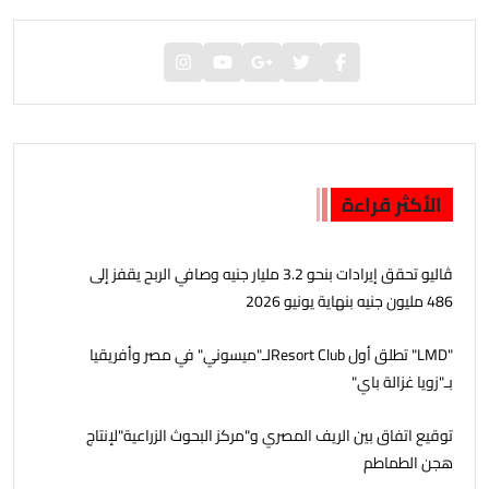
الأكثر قراءة
ڤاليو تحقق إيرادات بنحو 3.2 مليار جنيه وصافي الربح يقفز إلى
486 مليون جنيه بنهاية يونيو 2026
"LMD" تطلق أول Resort Clubلـ"ميسوني" في مصر وأفريقيا
بـ"زويا غزالة باي"
توقيع اتفاق بين الريف المصري و"مركز البحوث الزراعية"لإنتاج
هجن الطماطم