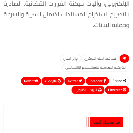
الإلكتروني، وآليات ميكنة القرارات القضائية، الصادرة
بالتصريح باستخراج المستندات لضمان السرية والسرعة
وحماية البيانات.
محافظ البنك المركزي
وزير العدل
الشركــة المصريــة للاستعـــلام الائتمـانــي
ReddIt
Google+
Twitter
Facebook
Share
Pinterest
البريد الإلكتروني
قد يعجبك ايضا