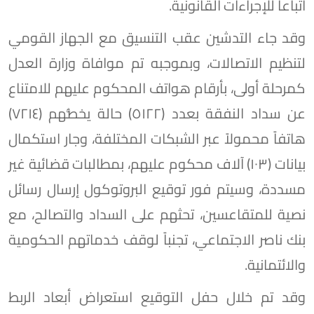
اتباعاً للإجراءات القانونية.
وقد جاء التدشين عقب التنسيق مع الجهاز القومي
لتنظيم الاتصالات، وبموجبه تم موافاة وزارة العدل
كمرحلة أولى، بأرقام هواتف المحكوم عليهم للامتناع
عن سداد النفقة بعدد (٥١٢٢) حالة يخصُّهم (٧٢١٤)
هاتفاً محمولاً عبر الشبكات المختلفة، وجار استكمال
بيانات (١٠٣) آلاف محكوم عليهم، بمطالبات قضائية غير
مسددة، وسيتم فور توقيع البروتوكول إرسال رسائل
نصية للمتقاعسين، تحثهم على السداد والتصالح، مع
بنك ناصر الاجتماعي، تجنباً لوقف خدماتهم الحكومية
والائتمانية.
وقد تم خلال حفل التوقيع استعراض أبعاد الربط