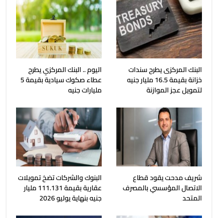
البنك المركزى يطرح سندات
اليوم .. البنك المركزي يطرح
خزانة بقيمة 16.5 مليار جنيه
عطاء صكوك سيادية بقيمة 5
لتمويل عجز الموازنة
مليارات جنيه
شريف مدحت يقود قطاع
البنوك والشركات تضخ تمويلات
الاتصال المؤسسي بالمصرف
عقارية بقيمة 111.131 مليار
المتحد
جنيه بنهاية يوليو 2026