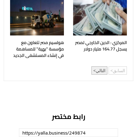
المركزي : الدين الخارجي لمصر
هولسيم مصر تتعاون مع
يسجل 164.77 مليار دولار
مؤسسة "بهية" للمساهمة
في إنشاء المستشفى الجديد
السابق
التالي
رابط مختصر