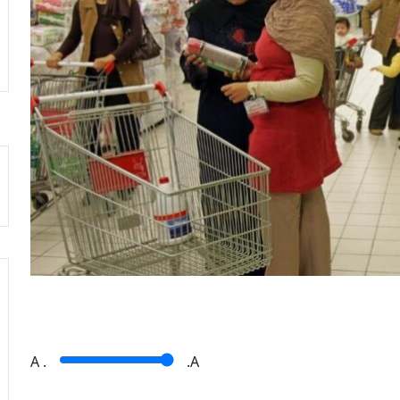
A
.
.A