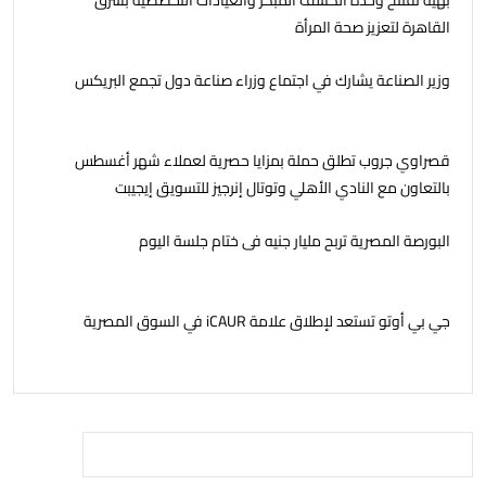
بهية تفتتح وحدة الكشف المبكر والعيادات التخصصية بشرق
القاهرة لتعزيز صحة المرأة
وزير الصناعة يشارك في اجتماع وزراء صناعة دول تجمع البريكس
قصراوي جروب تطلق حملة بمزايا حصرية لعملاء شهر أغسطس
بالتعاون مع النادي الأهلي وتوتال إنرجيز للتسويق إيجيبت
البورصة المصرية تربح مليار جنيه فى ختام جلسة اليوم
جي بي أوتو تستعد لإطلاق علامة iCAUR في السوق المصرية