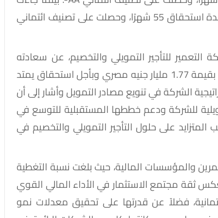
الشريحة الثالثة بقيمة 712.85 مليون جنيه وبمدة استحقاق 55 شهرًا، وحصلت على تصنيف ائتماني
ة التعمير للتأجير التمويلي والتخصيم، عن سعادته
بإتمام الإصدار الاول من برنامج سندات التوريق بقيمة 1.77 مليار جنيه مصري وبأجل استحقاق يمتد
ية الشركة في تنويع مصادر التمويل وأشار إلى أن
ويلية للشركة ودعم خططها المستقبلية للتوسع في
 المتزايد على حلول التأجير التمويلي والتخصيم في
تثمرين والمؤسسات المالية، حيث بلغت نسبة التغطية
و ما يعكس ثقة مجتمع الاستثمار في الأداء المالي القوي
تمانية، فضلاً عن قدرتها على تحقيق معدلات نمو