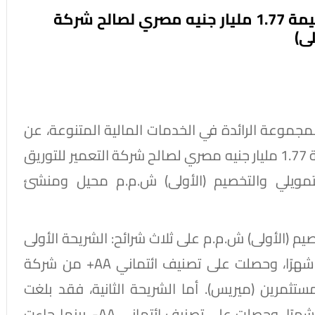
سي آي كابيتال: إصدار سندات توريق بقيمة 1.77 مليار جنيه مصري لصالح شركة
لى)
ت اليوم شركة سي آي كابيتال (CICH.CA) المجموعة الرائدة في الخدمات المالية المتنوعة، عن
إتمام صفقة إصدار سندات توريق بقيمة إجمالية 1.77 مليار جنيه مصري لصالح شركة التعمير للتوريق
لتمويلي والتخصيم (الأولى) ش.م.م محيل ومنشئ
خصيم (الأولى) ش.م.م على ثلاث شرائح: الشريحة الأولى
بقيمة 637 مليون جنيه وبمدة استحقاق 25 شهرًا، وحصلت على تصنيف ائتماني AA+ من شركة
تثمرين (ميريس). أما الشريحة الثانية، فقد بلغت
قيمتها 422 مليون جنيه وبمدة استحقاق 37 شهرًا، وحصلت على تصنيف ائتماني AA-. بينما جاءت