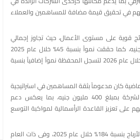
في بما يدعم مكانتها كإحدى الشركات الرائدة في
يسهم في تحقيق قيمة مضافة للمساهمين والعملاء
ئج قوية على مستوى الأعمال، حيث تجاوز إجمالي
محفظة التأجير التمويلي والتخصيم 8.5 مليار جنيه، كما حققت نمواً بنسبة 45% خلال عام 2025
مقارنة بالعام السابق، وواصلت مسيرة النمو خلال عام 2026 لتسجل المحفظة نمواً إضافياً بنسبة
لماضية كان مدعوماً بثقة المساهمين في استراتيجية
النمو والتوسع، حيث تمت زيادة رأس مال الشركة بمبلغ 400 مليون جنيه، بما يعكس دعم
على تعزيز القاعدة الرأسمالية لمواكبة التوسع
كما حققت الشركة نمواً استثنائياً في صافي الأرباح بنسبة 184% خلال عام 2025، وفى ذات العام