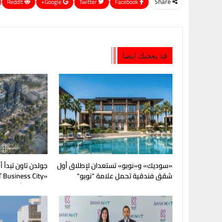
ReddIt
Google+
Twitter
Facebook
Share
قد يعجبك ايضا
«سوديك» و«نوبو» تستعدان لإطلاق أول
جولدن تاون تبدأ 
شقق فندقية تحمل علامة "نوبو"
العالمية في مصر
المرحلة الأولى للب