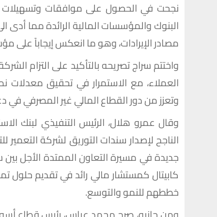
البنوك والمؤسسات المالية الرائدة مما أدى ا
مصادر الإيرادات، وهو ما انعكس إيجاباً على مؤش
واختتم سراج تصريحه بالتأكيد على التزام الشرك
العملاء، مع الاستمرار في تحقيق معدلات نم
وتعزز من دور القطاع المالي غير المصرفي في د
الناجح لإصدار سندات التوريق لشركة التعمير لل
جديدة في مسيرة التعاون الممتدة الأجل بين 
كابيتال كمستشار مالي رائد في تقديم حلول تمو
خططهم للنمو والتوسع.
ومن جانبه، صرح محمد عباس، رئيس قطاع أسواق