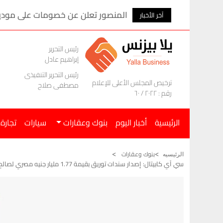
المنصور تعلن عن خصومات على موديلات ام ج
آخر الأخبار
رئيس التحرير
إبراهيم عادل
رئيس التحرير التنفيذى
ترخيص المجلس الأعلى للإعلام
مصطفى صلاح
رقم : ٢٠٢٢ / ٦٠
الرئيسية
أخبار اليوم
بنوك وعقارات
سيارات
تجارة
بنوك وعقارات
الرئيسيه
سي آي كابيتال: إصدار سندات توريق بقيمة 1.77 مليار جنيه مصري لصالح شركة التعمير للتأجير التمويلي والتخصيم (الأولى)