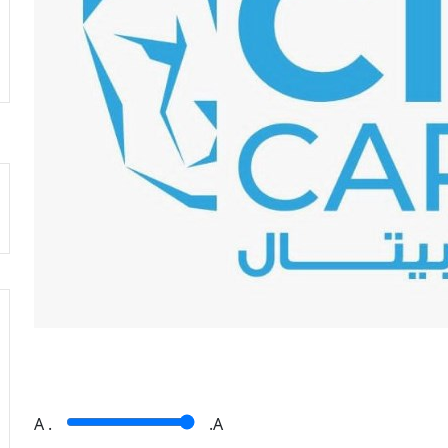
A
.
.A