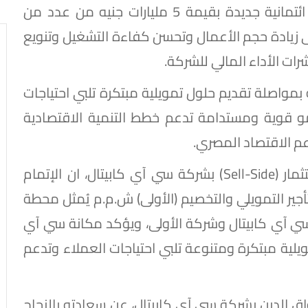
نجحت في الحصول على موافقات وتسهيلات ائتمانية جديدة بقيمة 5 مليارات جنيه من عدد من
لى زيادة حجم الأعمال وتحسن كفاءة التشغيل وتنويع
رات الأداء المالي للشركة.
ة بمواصلة تقديم حلول تمويلية مبتكرة تلبي احتياجات
و قوية ومستدامة تدعم خطط التنمية الاقتصادية
عم الاقتصاد المصري.
وقال عمرو هلال، الرئيس التنفيذي لبنك الاستثمار (Sell-Side) بشركة سي آي كابيتال، ان الإتمام
تأجير التمويلي والتخصيم (الأولى) ش.م.م يُمثل محطة
سي آي كابيتال وشركة الأولى، ويؤكد مكانة سي آي
يلية مبتكرة ومتنوعة تلبي احتياجات العملاء وتدعم
 الدين بشركة سي آي كابيتال، عن سعادته بالنجاح