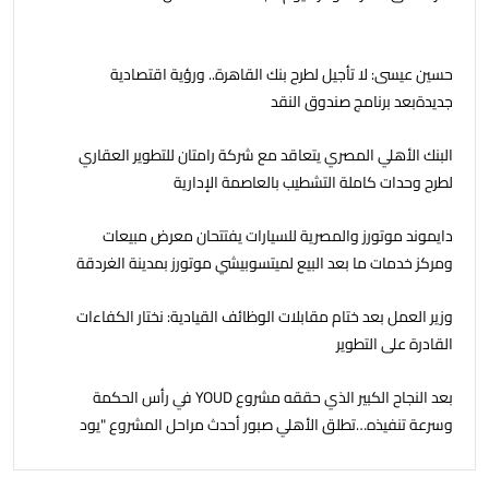
حسين عيسى: لا تأجيل لطرح بنك القاهرة.. ورؤية اقتصادية
جديدةبعد برنامج صندوق النقد
البنك الأهلي المصري يتعاقد مع شركة رامتان للتطوير العقاري
لطرح وحدات كاملة التشطيب بالعاصمة الإدارية
دايموند موتورز والمصرية للسيارات يفتتحان معرض مبيعات
ومركز خدمات ما بعد البيع لميتسوبيشي موتورز بمدينة الغردقة
وزير العمل بعد ختام مقابلات الوظائف القيادية: نختار الكفاءات
القادرة على التطوير
بعد النجاح الكبير الذي حققه مشروع YOUD في رأس الحكمة
وسرعة تنفيذه…تطلق الأهلي صبور أحدث مراحل المشروع "يود
البحر" ، بشاليهات صف اول على البحر بخدمات فندقية