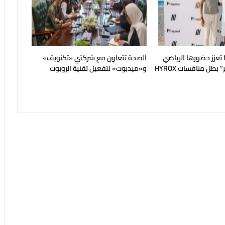
شركة M squared تعزز حضورها الرياضي
الصحة تتعاون مع شركتي «تكنويڤ»
بطل منافسات HYROX
و«ميدبوت» لتفعيل تقنية الروبوت
الجراحي في مصر