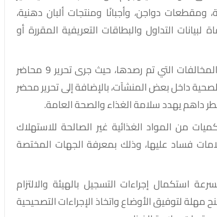
 ومقطعات دواجن، وأجبانًا ومنتجات ألبان دهنية،
 لبيانات التداول والبطاقات التعريفية المقررة أو
كما تم اتخاذ الإجراءات القانونية اللازمة حيال المخالفات التي تم رصدها، حيث جرى تحرير 9 محاضر
ية داخل بعض المنشآت، بالإضافة إلى تحرير محضر
 داهم يهدد سلامة الغذاء والصحة العامة.
رير 5 محاضر إعدام لكميات من المواد الغذائية غير الصالحة للاستهلاك
لامات فساد عليها، وذلك بمعرفة الجهات المختصة
عة استكمال إجراءات التسجيل بالهيئة والالتزام
ح مهلة لتوفيق الأوضاع واتخاذ الإجراءات التصحيحية