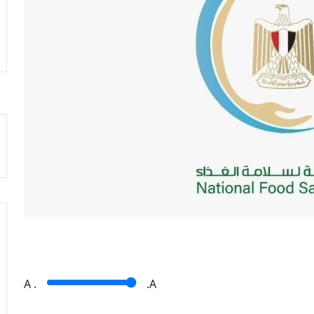
A
.
.A