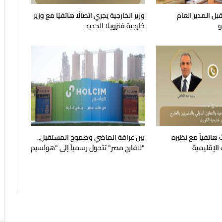
قبل المدير العام
وزير الخارجية يجري اتصالًا هاتفيًا مع وزير
و
خارجية فنزويلا الجديد
ث هاتفياً مع نظيره
بين عراقة الماضي وطموح المستقبل..
الإقليمية
"لافارچ مصر" تتحول رسمياً إلى "هولسيم
مصر"