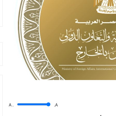
A
.
.A