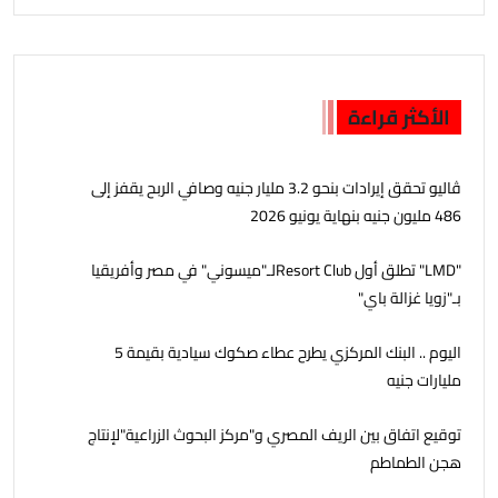
الأكثر قراءة
ڤاليو تحقق إيرادات بنحو 3.2 مليار جنيه وصافي الربح يقفز إلى
486 مليون جنيه بنهاية يونيو 2026
"LMD" تطلق أول Resort Clubلـ"ميسوني" في مصر وأفريقيا
بـ"زويا غزالة باي"
اليوم .. البنك المركزي يطرح عطاء صكوك سيادية بقيمة 5
مليارات جنيه
توقيع اتفاق بين الريف المصري و"مركز البحوث الزراعية"لإنتاج
هجن الطماطم