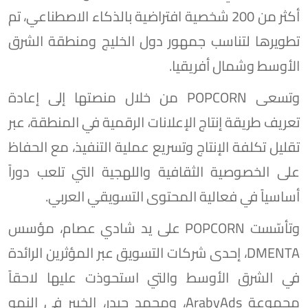
أكثر من 200 شخصية افتراضية بالذكاء الاصطناعي، تم
تطويرها لتناسب جمهور دول الخليج ومنطقة الشرق
الأوسط وشمال أفريقيا.
وتسعى POPCORN من خلال منصتها إلى إعادة
تعريف طريقة إنتاج الإعلانات الرقمية في المنطقة، عبر
تقليل تكلفة الإنتاج وتسريع عملية التنفيذ، مع الحفاظ
على الخصوصية الثقافية واللهجية التي تلعب دوراً
أساسياً في فعالية المحتوى التسويقي العربي.
وتأسّست POPCORN على يد شادي عصام، مؤسس
DMENTA، إحدى شركات التسويق عبر المؤثرين الرائدة
في الشرق الأوسط والتي استحوذت عليها لاحقاً
مجموعة ArabyAds، ومحمد حيدر، الخبير في النمو