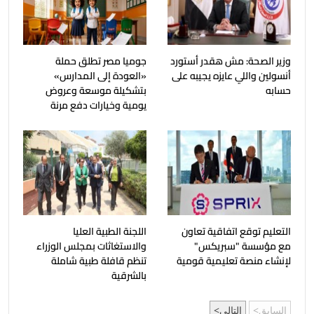
وزير الصحة: مش هقدر أستورد
جوميا مصر تطلق حملة
أنسولين واللي عايزه يجيبه على
«العودة إلى المدارس»
حسابه
بتشكيلة موسعة وعروض
يومية وخيارات دفع مرنة
التعليم توقع اتفاقية تعاون
اللجنة الطبية العليا
مع مؤسسة "سبريكس"
والاستغاثات بمجلس الوزراء
لإنشاء منصة تعليمية قومية
تنظم قافلة طبية شاملة
بالشرقية
السابق
التالي