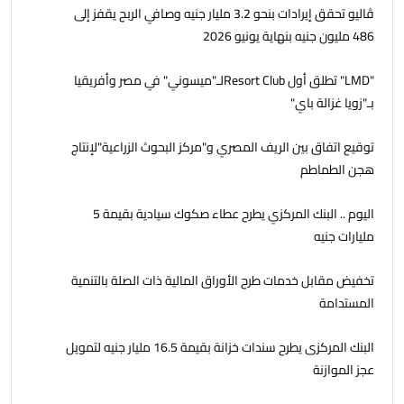
ڤاليو تحقق إيرادات بنحو 3.2 مليار جنيه وصافي الربح يقفز إلى
486 مليون جنيه بنهاية يونيو 2026
"LMD" تطلق أول Resort Clubلـ"ميسوني" في مصر وأفريقيا
بـ"زويا غزالة باي"
توقيع اتفاق بين الريف المصري و"مركز البحوث الزراعية"لإنتاج
هجن الطماطم
اليوم .. البنك المركزي يطرح عطاء صكوك سيادية بقيمة 5
مليارات جنيه
تخفيض مقابل خدمات طرح الأوراق المالية ذات الصلة بالتنمية
المستدامة
البنك المركزى يطرح سندات خزانة بقيمة 16.5 مليار جنيه لتمويل
عجز الموازنة