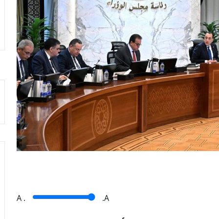
A
.
.A