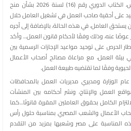
وأوضح الوزير أن الوزارة أصدرت، اليوم الخميس، الكتاب الدوري رقم (16) لسنة 2026 بشأن منح
أكيد على أحقية صاحب العمل في تشغيل العامل خلال
 يستحق العامل، في هذه الحالة، بالإضافة إلى أجره
خر عوضًا عنه، وذلك وفقًا لأحكام قانون العمل... وأكد
طار الحرص على توحيد مواعيد الإجازات الرسمية بين
ي بيئة العمل، مع مراعاة مصالح أصحاب الأعمال
لحيوية وفقًا لما تقتضيه طبيعة العمل.
ن عام الوزارة ومديري مديريات العمل بالمحافظات
واقع العمل والإنتاج، ونشر أحكامه بين المنشآت
تزام الكامل بحقوق العاملين المقررة قانونًا...كما
أصحاب الأعمال والشعب المصري بمناسبة حلول رأس
د هذه المناسبة على مصر وشعبها بمزيد من التقدم