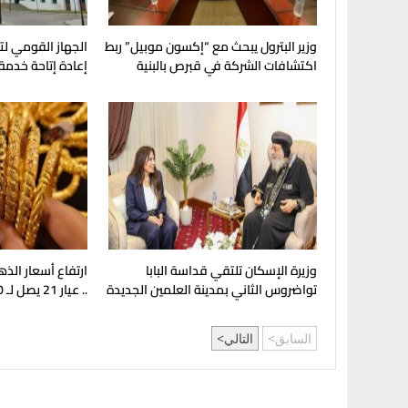
وزير البترول يبحث مع “إكسون موبيل” ربط
الجهاز القومي لت
اكتشافات الشركة في قبرص بالبنية
إعادة إتاحة خدمة
التحتية المصرية
My NTRA
وزيرة الإسكان تلتقي قداسة البابا
ارتفاع أسعار الذ
تواضروس الثاني بمدينة العلمين الجديدة
.. عيار 21 يصل لـ 5980 جنيهًا
السابق
التالي