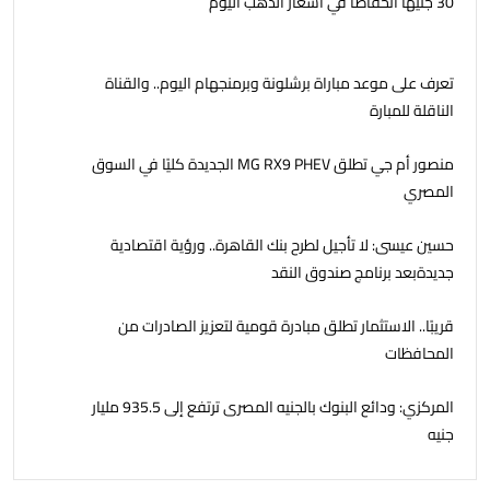
30 جنيها انخفاضا في أسعار الذهب اليوم
تعرف على موعد مباراة برشلونة وبرمنجهام اليوم.. والقناة
الناقلة للمبارة
منصور أم جي تطلق MG RX9 PHEV الجديدة كليًا في السوق
المصري
حسين عيسى: لا تأجيل لطرح بنك القاهرة.. ورؤية اقتصادية
جديدةبعد برنامج صندوق النقد
قريبًا.. الاستثمار تطلق مبادرة قومية لتعزيز الصادرات من
المحافظات
المركزي: ودائع البنوك بالجنيه المصرى ترتفع إلى 935.5 مليار
جنيه