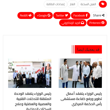
العين السخنة
الغاز
إمدادات الطاقة
ReddIt
Google+
Twitter
Facebook
Share
Pinterest
البريد الإلكتروني
قد يعجبك ايضا
رئيس الوزراء يتفقد أعمال
رئيس الوزراء يتفقد الوحدة
تطوير ورفع كفاءة مستشفى
المتنقلة للتدخلات القلبية
رأس الحكمة المركزي
والعصبية والعضلية وعلاج
السكتات الدماغية