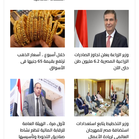
وزير الزراعة يعلن تجاوز الصادرات
خلال أسبوع .. أسعار الذهب
الزراعية المصرية 6.2 مليون طن
ترتفع بقيمة 65 جنيها فى
حتى الآن
الأسواق
وزير التخطيط يتابع استعدادات
لأول مرة .. الهيئة العامة
استضافة مصر للمهرجان
للرقابة المالية تنظم نشاط
العالمي لريادة الأعمال
صناديق التحوط وتأسيسها